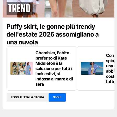
Trend
Puffy skirt, le gonne più trendy
dell'estate 2026 assomigliano a
una nuvola
Chemisier, l'abito
Come 
preferito di Kate
spiag
Middleton è la
una c
soluzione per tutti i
abbin
look estivi, si
costu
indossa al mare e di
fatto
sera
LEGGI TUTTA LA STORIA
SEGUI