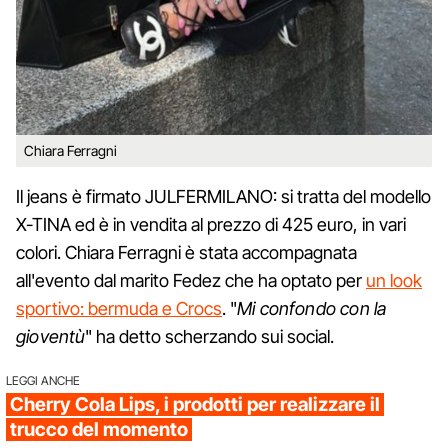
Chiara Ferragni
Il jeans è firmato JULFERMILANO: si tratta del modello
X-TINA ed è in vendita al prezzo di 425 euro, in vari
colori. Chiara Ferragni è stata accompagnata
all'evento dal marito Fedez che ha optato per
un look
sportivo: bermuda e Crocs
. "
Mi confondo con la
gioventù
" ha detto scherzando sui social.
LEGGI ANCHE
Cherry Cola Lips, i prodotti per realizzare il
trucco del momento