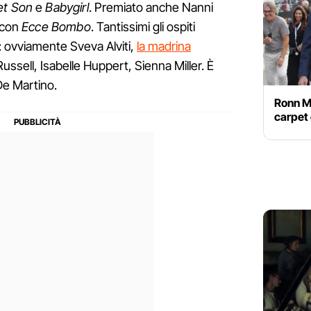
et Son
e
Babygirl
. Premiato anche Nanni
, con
Ecce Bombo
. Tantissimi gli ospiti
: ovviamente Sveva Alviti,
la madrina
ussell, Isabelle Huppert, Sienna Miller. È
De Martino.
Ronn Mo
carpet 