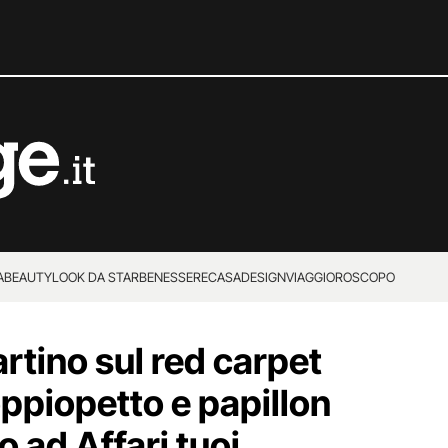
A
BEAUTY
LOOK DA STAR
BENESSERE
CASA
DESIGN
VIAGGI
OROSCOPO
rtino sul red carpet
oppiopetto e papillon
o ad Affari tuoi