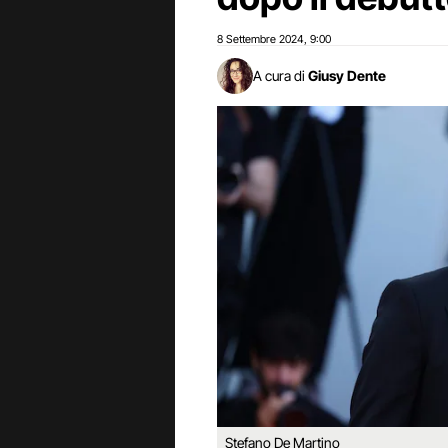
8 Settembre 2024
9:00
,
A cura di
Giusy Dente
Stefano De Martino