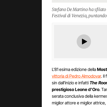
Stefano De Martino ha sfilato 
Festival di Venezia, puntando
L'81 esima edizione della
Most
vittoria di Pedro Almodovar
. I
sin dall’inizio e infatti
The Roo
prestigioso Leone d'Oro
. Ta
serata conclusiva della kerme
miglior attore e miglior attrice,