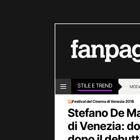
STILE E TREND
MOD
Festival del Cinema di Venezia 2018
Stefano De Ma
di Venezia: d
dopo il debutt