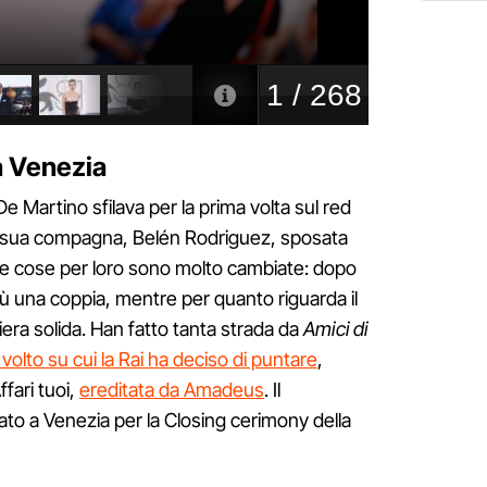
a Venezia
 Martino sfilava per la prima volta sul red
la sua compagna, Belén Rodriguez, sposata
 le cose per loro sono molto cambiate: dopo
più una coppia, mentre per quanto riguarda il
riera solida. Han fatto tanta strada da
Amici di
l volto su cui la Rai ha deciso di puntare
,
ffari tuoi,
ereditata da Amadeus
. Il
to a Venezia per la Closing cerimony della