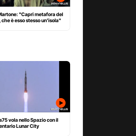
Martone: "Capri metafora del
che è esso stesso un'isola"
75 vola nello Spazio con il
ntario Lunar City