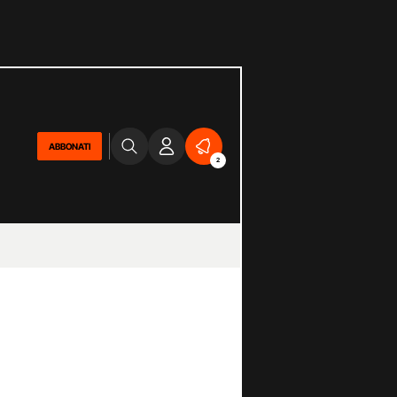
ABBONATI
2