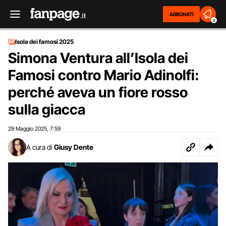
ABBONATI
2
Isola dei famosi 2025
Simona Ventura all’Isola dei
Famosi contro Mario Adinolfi:
perché aveva un fiore rosso
sulla giacca
29 Maggio 2025
7:59
,
A cura di
Giusy Dente