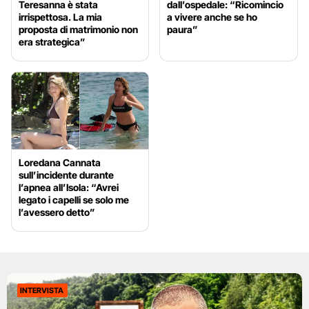
Teresanna è stata
dall’ospedale: “Ricomincio
irrispettosa. La mia
a vivere anche se ho
proposta di matrimonio non
paura”
era strategica”
Loredana Cannata
sull’incidente durante
l’apnea all’Isola: “Avrei
legato i capelli se solo me
l’avessero detto”
INTERVISTA