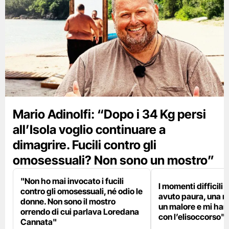
Mario Adinolfi: “Dopo i 34 Kg persi
all’Isola voglio continuare a
dimagrire. Fucili contro gli
omosessuali? Non sono un mostro”
"Non ho mai invocato i fucili
I momenti difficili a
contro gli omosessuali, né odio le
avuto paura, una n
donne. Non sono il mostro
un malore e mi han
orrendo di cui parlava Loredana
con l’elisoccorso"
Cannata"