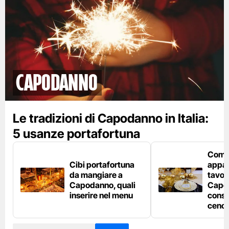
Capodanno
Le tradizioni di Capodanno in Italia:
5 usanze portafortuna
Com
Cibi portafortuna
appar
da mangiare a
tavola
Capodanno, quali
Capod
inserire nel menu
consi
cenon