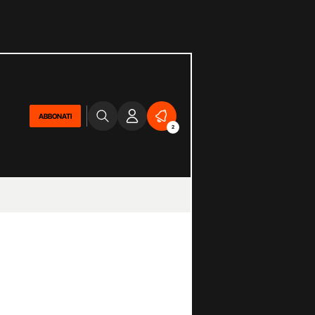
ABBONATI
2