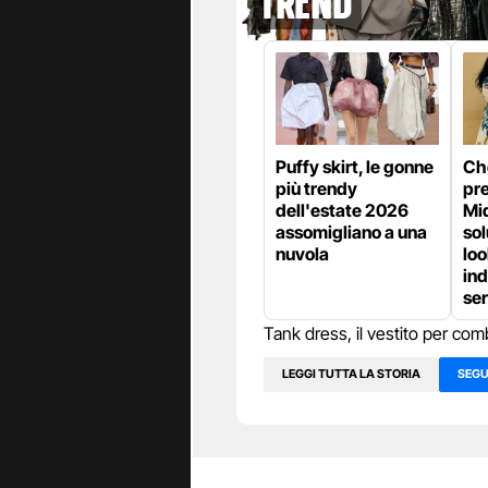
Trend
Puffy skirt, le gonne
Che
più trendy
pre
dell'estate 2026
Mid
assomigliano a una
sol
nuvola
loo
ind
se
Tank dress, il vestito per com
LEGGI TUTTA LA STORIA
SEGU