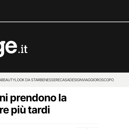
A
BEAUTY
LOOK DA STAR
BENESSERE
CASA
DESIGN
VIAGGI
OROSCOPO
ani prendono la
e più tardi