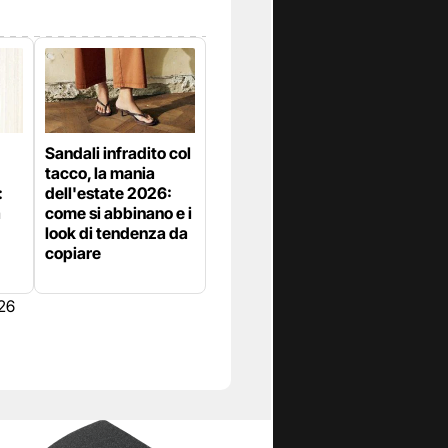
Sandali infradito col
tacco, la mania
:
dell'estate 2026:
a
come si abbinano e i
look di tendenza da
copiare
026