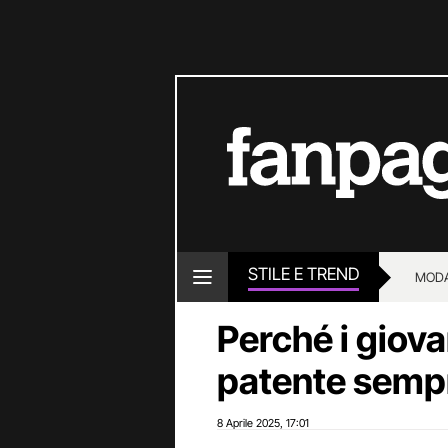
STILE E TREND
MOD
Perché i giov
patente sempr
8 Aprile 2025
17:01
,