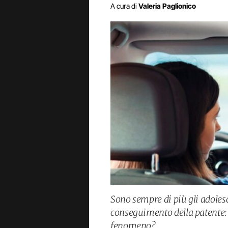
A cura di
Valeria Paglionico
Sono sempre di più gli adolesc
conseguimento della patente: 
fenomeno?