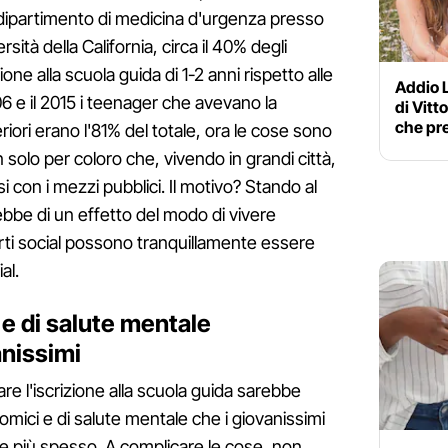
dipartimento di medicina d'urgenza presso
rsità della California, circa il 40% degli
ione alla scuola guida di 1-2 anni rispetto alle
Addio 
06 e il 2015 i teenager che avevano la
di Vitt
che pr
riori erano l'81% del totale, ora le cose sono
olo per coloro che, vivendo in grandi città,
con i mezzi pubblici. Il motivo? Stando al
rebbe di un effetto del modo di vivere
ti social possono tranquillamente essere
al.
 e di salute mentale
anissimi
e l'iscrizione alla scuola guida sarebbe
mici e di salute mentale che i giovanissimi
più spesso. A complicare le cose, non