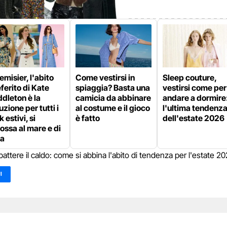
misier, l'abito
Come vestirsi in
Sleep couture,
ferito di Kate
spiaggia? Basta una
vestirsi come per
dleton è la
camicia da abbinare
andare a dormire
uzione per tutti i
al costume e il gioco
l'ultima tendenz
k estivi, si
è fatto
dell'estate 2026
ossa al mare e di
ra
battere il caldo: come si abbina l'abito di tendenza per l'estate 2
I