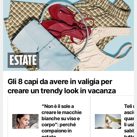
Estate
Gli 8 capi da avere in valigia per
creare un trendy look in vacanza
“Non è il sole a
Teli 
creare le macchie
asciu
bianche su viso e
quand
corpo”: perché
li usi
compaiono in
sabbi
estate
tutte 