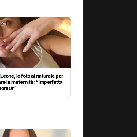
Leone, le foto al naturale per
re la maternità: “Imperfetta
morata”