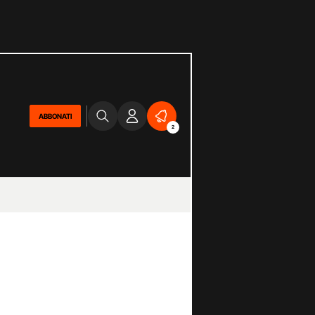
ABBONATI
2