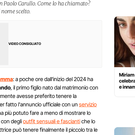
on Paolo Carullo. Come lo ha chiamato?
l nome scelto.
VIDEO CONSIGLIATO
Miriam 
amma
: a poche ore dall'inizio del 2024 ha
celebra
e inna
ando
, il primo figlio nato dal matrimonio con
almente avesse preferito tenere la
r fatto l'annuncio ufficiale con un
servizio
a più potuto fare a meno di mostrare lo
 con degli
outfit sensuali e fascianti
che lo
trice può tenere finalmente il piccolo tra le