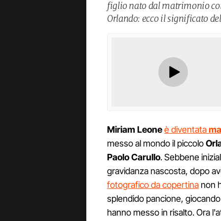
figlio nato dal matrimonio c
Orlando: ecco il significato de
Miriam Leone
è diventata
m
messo al mondo il piccolo
Orl
Paolo Carullo
. Sebbene inizi
gravidanza nascosta, dopo ave
fotografico da copertina
non h
splendido pancione, giocando
hanno messo in risalto. Ora l'at