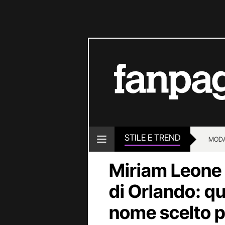
STILE E TREND
MOD
Miriam Leone
di Orlando: qua
nome scelto per