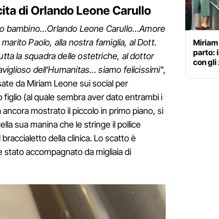
cita di Orlando Leone Carullo
ostro bambino…Orlando Leone Carullo…Amore
o marito Paolo, alla nostra famiglia, al Dott.
Miriam 
parto:
utta la squadra delle ostetriche, al dottor
con gli
raviglioso dell’Humanitas… siamo felicissimi
",
sate da Miriam Leone sui social per
 figlio (al quale sembra aver dato entrambi i
ncora mostrato il piccolo in primo piano, si
ella sua manina che le stringe il pollice
braccialetto della clinica. Lo scatto è
è stato accompagnato da migliaia di