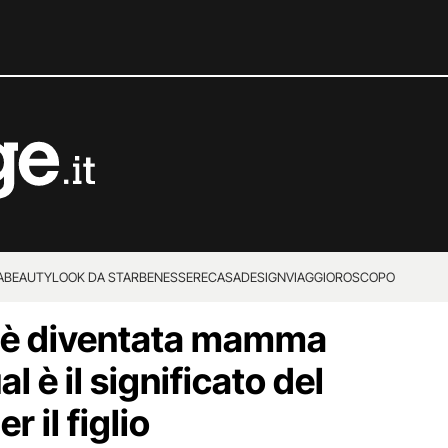
A
BEAUTY
LOOK DA STAR
BENESSERE
CASA
DESIGN
VIAGGI
OROSCOPO
 è diventata mamma
l è il significato del
 il figlio