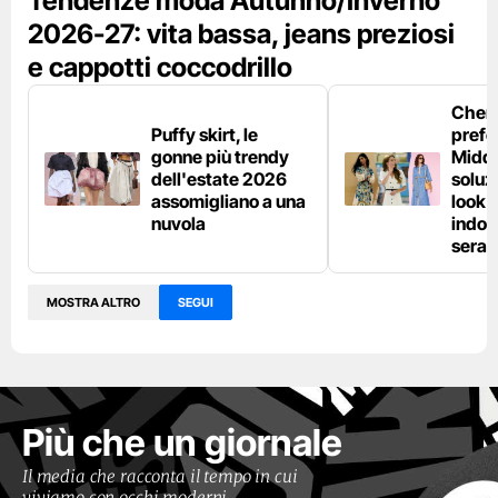
Tendenze moda Autunno/Inverno
2026-27: vita bassa, jeans preziosi
e cappotti coccodrillo
Chemi
Puffy skirt, le
prefe
gonne più trendy
Middl
dell'estate 2026
soluzi
assomigliano a una
look e
nuvola
indos
sera
MOSTRA ALTRO
SEGUI
Più che un giornale
Il media che racconta il tempo in cui
viviamo con occhi moderni