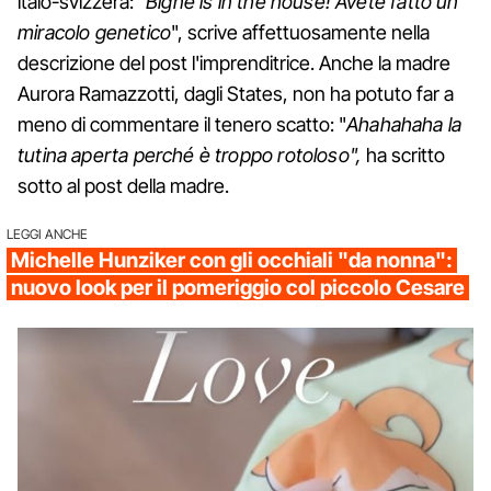
italo-svizzera: "
Bignè is in the house! Avete fatto un
miracolo genetico
", scrive affettuosamente nella
descrizione del post l'imprenditrice. Anche la madre
Aurora Ramazzotti, dagli States, non ha potuto far a
meno di commentare il tenero scatto: "
Ahahahaha la
tutina aperta perché è troppo rotoloso",
ha scritto
sotto al post della madre.
LEGGI ANCHE
Michelle Hunziker con gli occhiali "da nonna":
nuovo look per il pomeriggio col piccolo Cesare