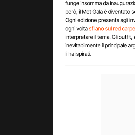
funge insomma da inaugurazion
però, il Met Gala è diventato
Ogni edizione presenta agli inv
ogni volta
sfilano sul red carpe
interpretare il tema. Gli outfi
inevitabilmente il principale
li ha ispirati.