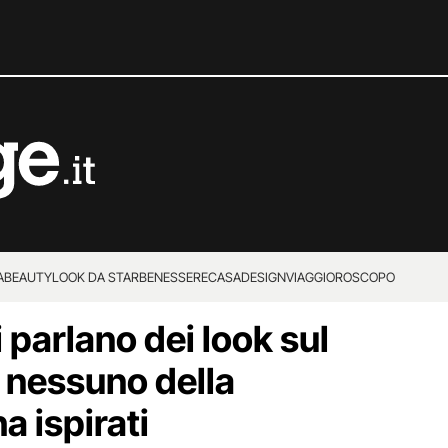
A
BEAUTY
LOOK DA STAR
BENESSERE
CASA
DESIGN
VIAGGI
OROSCOPO
i parlano dei look sul
 nessuno della
a ispirati