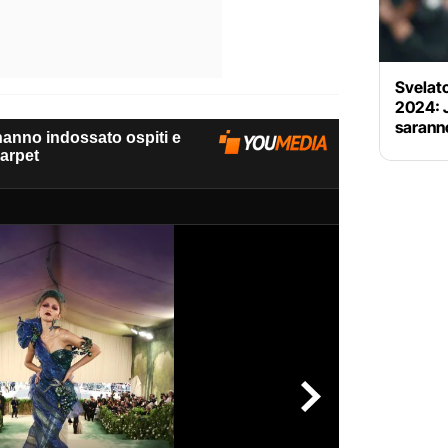
Svelato
2024: 
saranno