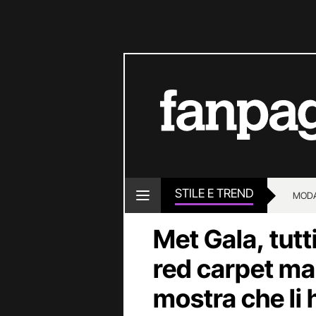
STILE E TREND
MOD
Met Gala, tutt
red carpet ma
mostra che li h