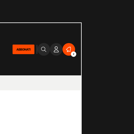
ABBONATI
2