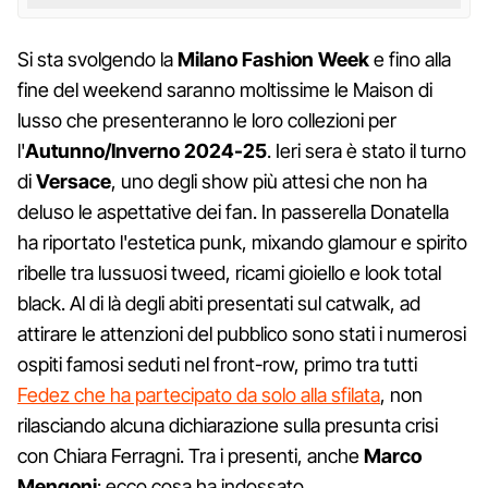
Si sta svolgendo la
Milano Fashion Week
e fino alla
fine del weekend saranno moltissime le Maison di
lusso che presenteranno le loro collezioni per
l'
Autunno/Inverno 2024-25
. Ieri sera è stato il turno
di
Versace
, uno degli show più attesi che non ha
deluso le aspettative dei fan. In passerella Donatella
ha riportato l'estetica punk, mixando glamour e spirito
ribelle tra lussuosi tweed, ricami gioiello e look total
black. Al di là degli abiti presentati sul catwalk, ad
attirare le attenzioni del pubblico sono stati i numerosi
ospiti famosi seduti nel front-row, primo tra tutti
Fedez che ha partecipato da solo alla sfilata
, non
rilasciando alcuna dichiarazione sulla presunta crisi
con Chiara Ferragni. Tra i presenti, anche
Marco
Mengoni
: ecco cosa ha indossato.