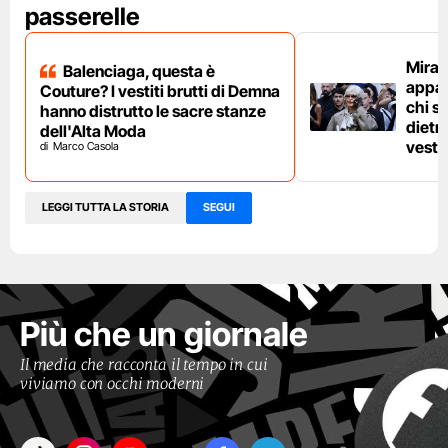
passerelle
Miran
Balenciaga, questa è
appare
Couture? I vestiti brutti di Demna
chi s
hanno distrutto le sacre stanze
dietro
dell'Alta Moda
veste
Marco Casola
LEGGI TUTTA LA STORIA
SEGUI
Più che un giornale
Il media che racconta il tempo in cui
viviamo con occhi moderni