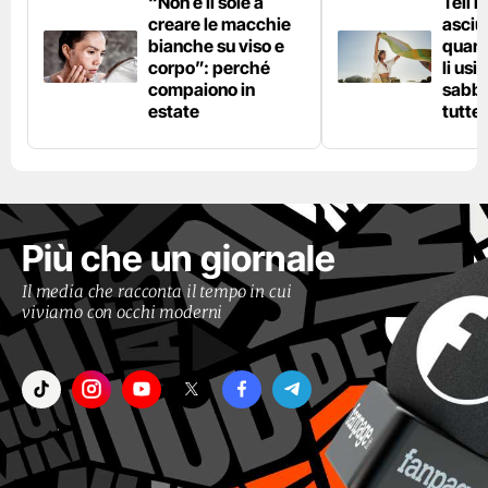
“Non è il sole a
Teli 
creare le macchie
asciu
bianche su viso e
quand
corpo”: perché
li usi
compaiono in
sabbi
estate
tutte 
Più che un giornale
Il media che racconta il tempo in cui
viviamo con occhi moderni