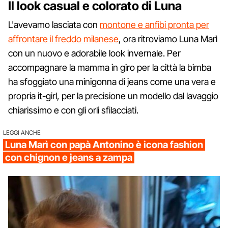
Il look casual e colorato di Luna
L'avevamo lasciata con
montone e anfibi pronta per
affrontare il freddo milanese
, ora ritroviamo Luna Marì
con un nuovo e adorabile look invernale. Per
accompagnare la mamma in giro per la città la bimba
ha sfoggiato una minigonna di jeans come una vera e
propria it-girl, per la precisione un modello dal lavaggio
chiarissimo e con gli orli sfilacciati.
LEGGI ANCHE
Luna Marì con papà Antonino è icona fashion
con chignon e jeans a zampa