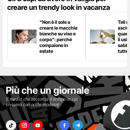
creare un trendy look in vacanza
“Non è il sole a
Teli 
creare le macchie
asciu
bianche su viso e
quand
corpo”: perché
li usi
compaiono in
sabbi
estate
tutte 
Più che un giornale
Il media che racconta il tempo in cui
viviamo con occhi moderni