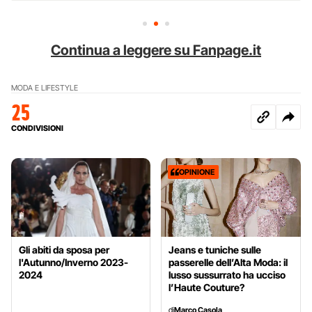
Continua a leggere su Fanpage.it
MODA E LIFESTYLE
25
CONDIVISIONI
OPINIONE
Gli abiti da sposa per
Jeans e tuniche sulle
l'Autunno/Inverno 2023-
passerelle dell’Alta Moda: il
2024
lusso sussurrato ha ucciso
l’Haute Couture?
di
Marco Casola