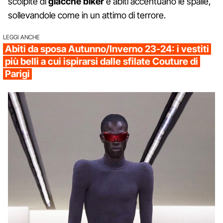
scolpite di
giacche biker
e abiti accentuano le spalle,
sollevandole come in un attimo di terrore.
LEGGI ANCHE
Abiti da sposa Autunno/Inverno 23-24: i vestiti
più belli a cui ispirarsi dalle sfilate Couture di
Parigi