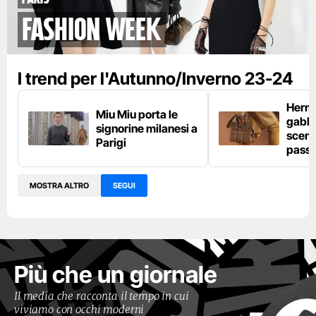
fashion week
I trend per l'Autunno/Inverno 23-24
Hermès
Miu Miu porta le
gabbi
signorine milanesi a
scena
Parigi
passe
MOSTRA ALTRO
SEGUI
Più che un giornale
Il media che racconta il tempo in cui
viviamo con occhi moderni