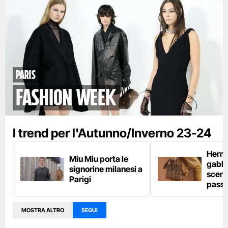
paris
fashion week
I trend per l'Autunno/Inverno 23-24
Hermès
Miu Miu porta le
gabbi
signorine milanesi a
scena
Parigi
passe
MOSTRA ALTRO
SEGUI