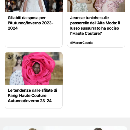
Gli abiti da sposa per
Jeans e tuniche sulle
l'Autunno/Inverno 2023-
passerelle dell’Alta Moda: il
2024
lusso sussurrato ha ucciso
l’Haute Couture?
di
Marco Casola
Le tendenze dalle sfilate di
Parigi Haute Couture
Autunno/Inverno 23-24