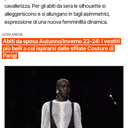
cavallerizza. Per gli abiti da sera le silhouette si
alleggeriscono e si allungano in tagli asimmetrici,
espressione di una nuova femminilità dinamica.
LEGGI ANCHE
Abiti da sposa Autunno/Inverno 23-24: i vestiti
più belli a cui ispirarsi dalle sfilate Couture di
Parigi