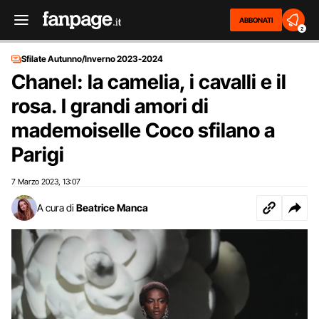
ABBONATI
2
Sfilate Autunno/Inverno 2023-2024
Chanel: la camelia, i cavalli e il
rosa. I grandi amori di
mademoiselle Coco sfilano a
Parigi
7 Marzo 2023
13:07
,
A cura di
Beatrice Manca