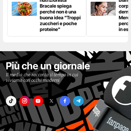
Bracale spiega
corpo”
perché non è una
derm
buona idea "Troppi
Mercu
zuccheri e poche
perc
proteine"
in est
Più che un giornale
Il media che racconta il tempo in cui
viviamo con occhi moderni