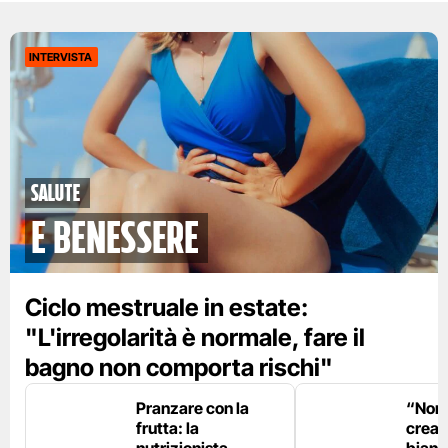
INTERVISTA
Salute
e benessere
Ciclo mestruale in estate:
"L'irregolarità è normale, fare il
bagno non comporta rischi"
Pranzare con la
“Non è
frutta: la
crear
nutrizionista
bianc