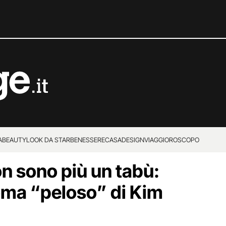
A
BEAUTY
LOOK DA STAR
BENESSERE
CASA
DESIGN
VIAGGI
OROSCOPO
non sono più un tabù:
zoma “peloso” di Kim