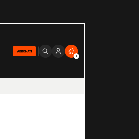
ABBONATI
2