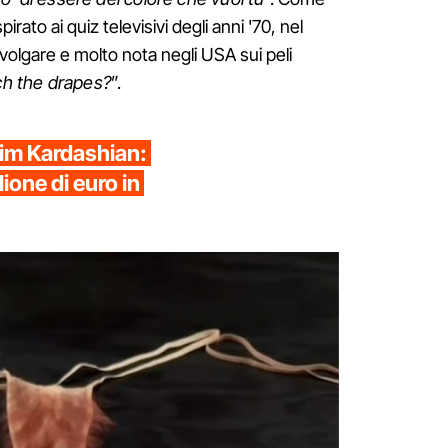
irato ai quiz televisivi degli anni '70, nel
 volgare e molto nota negli USA sui peli
ch the drapes?
”.
Kim Kardashian:
ione di euro in