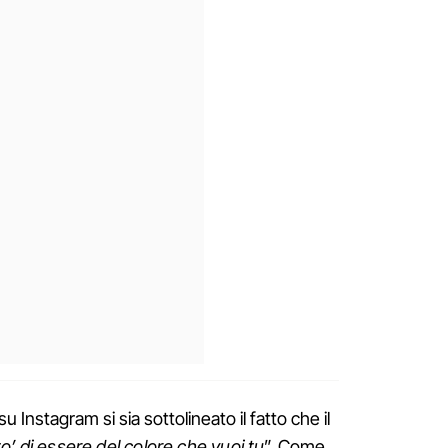
Instagram si sia sottolineato il fatto che il
o’ di essere del colore che vuoi tu
”. Come