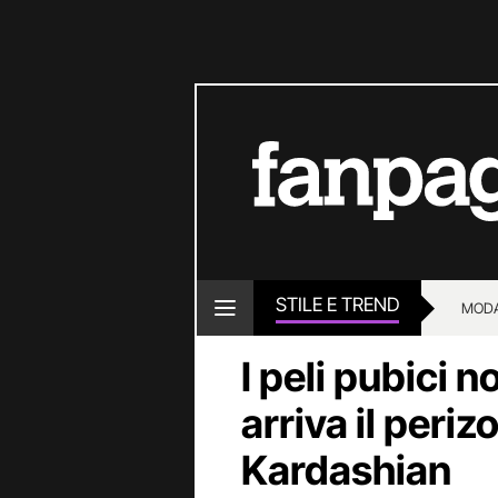
STILE E TREND
MOD
I peli pubici 
arriva il peri
Kardashian