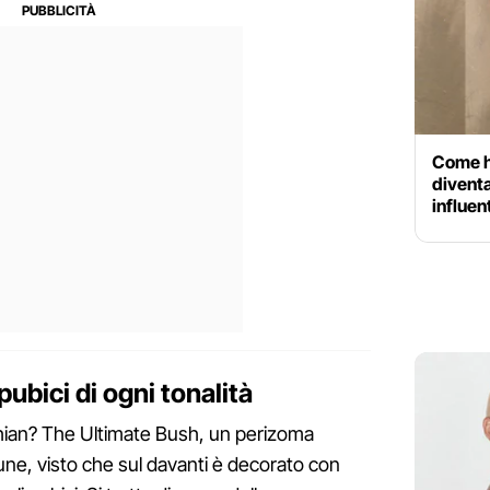
Come h
diventa
influen
pubici di ogni tonalità
shian? The Ultimate Bush, un perizoma
ne, visto che sul davanti è decorato con