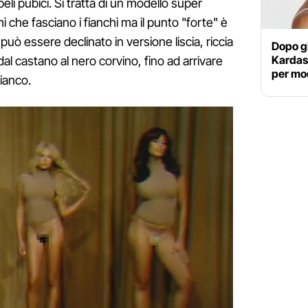
peli pubici. Si tratta di un modello super
mi che fasciano i fianchi ma il punto "forte" è
può essere declinato in versione liscia, riccia
Dopo gl
Kardash
dal castano al nero corvino, fino ad arrivare
per mod
bianco.