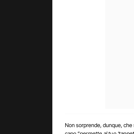
Non sorprende, dunque, che su 
capo “
permette al tuo ‘tappet