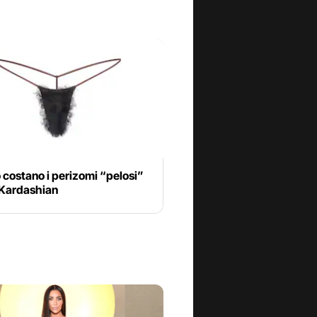
costano i perizomi “pelosi”
 Kardashian