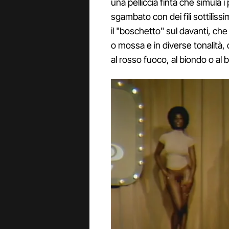
una pelliccia finta che simula i 
sgambato con dei fili sottilissi
il "boschetto" sul davanti, che 
o mossa e in diverse tonalità, 
al rosso fuoco, al biondo o al 