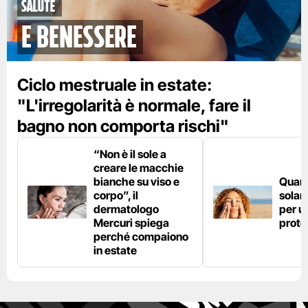
Salute
e benessere
Ciclo mestruale in estate:
"L'irregolarità è normale, fare il
bagno non comporta rischi"
“Non è il sole a
creare le macchie
bianche su viso e
Quan
corpo”, il
solar
dermatologo
per u
Mercuri spiega
prote
perché compaiono
in estate