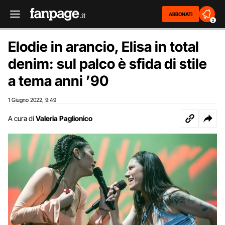
ABBONATI
2
Elodie in arancio, Elisa in total
denim: sul palco è sfida di stile
a tema anni ’90
1 Giugno 2022
9:49
,
A cura di
Valeria Paglionico