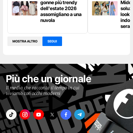
gonne più trendy
Middl
dell'estate 2026
soluzi
assomigliano a una
look e
nuvola
indos
sera
MOSTRA ALTRO
SEGUI
Più che un giornale
Il media che racconta il tempo in cui
viviamo con occhi moderni