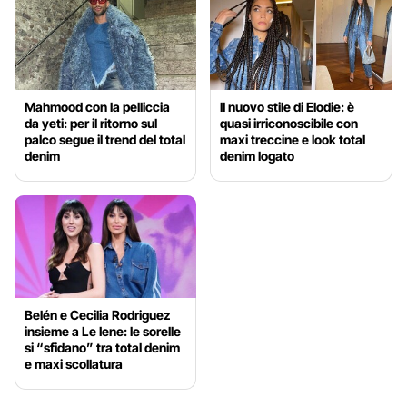
Mahmood con la pelliccia
Il nuovo stile di Elodie: è
da yeti: per il ritorno sul
quasi irriconoscibile con
palco segue il trend del total
maxi treccine e look total
denim
denim logato
Belén e Cecilia Rodriguez
insieme a Le Iene: le sorelle
si “sfidano” tra total denim
e maxi scollatura