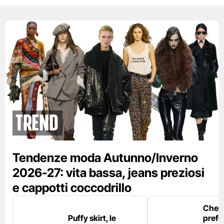
Trend
Tendenze moda Autunno/Inverno
2026-27: vita bassa, jeans preziosi
e cappotti coccodrillo
Chemi
Puffy skirt, le
prefe