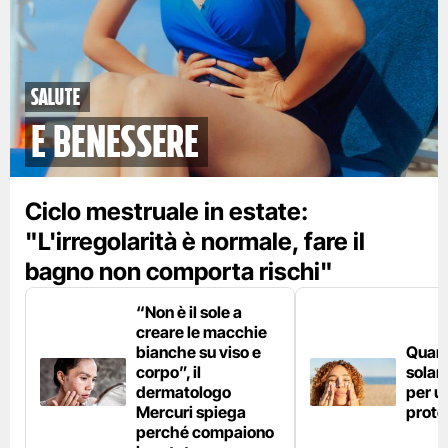
Salute
e benessere
Ciclo mestruale in estate:
"L'irregolarità è normale, fare il
bagno non comporta rischi"
“Non è il sole a
creare le macchie
bianche su viso e
Quan
corpo”, il
solar
dermatologo
per u
Mercuri spiega
prote
perché compaiono