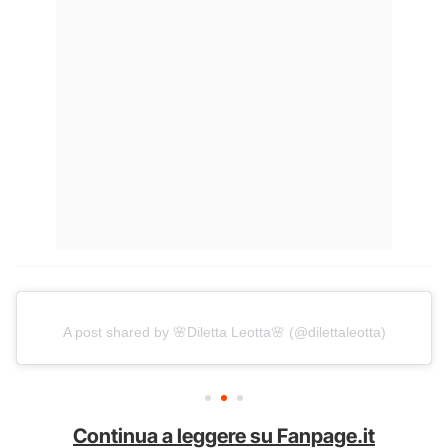
A post shared by 🌸Diletta Leotta🌸 (@dilettaleotta)
Continua a leggere su Fanpage.it