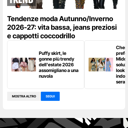
Tendenze moda Autunno/Inverno
2026-27: vita bassa, jeans preziosi
e cappotti coccodrillo
Chemi
Puffy skirt, le
prefe
gonne più trendy
Middl
dell'estate 2026
soluzi
assomigliano a una
look e
nuvola
indos
sera
MOSTRA ALTRO
SEGUI