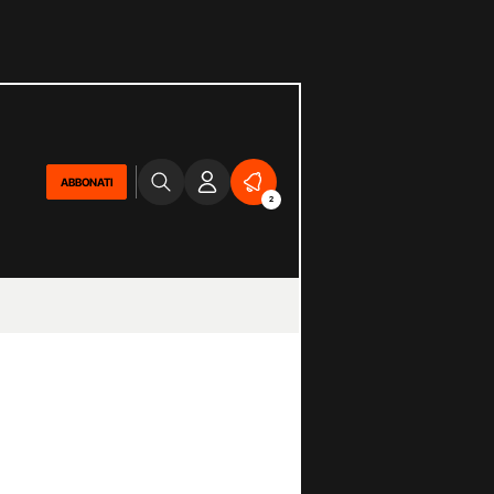
ABBONATI
2