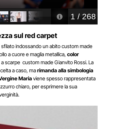
ezza sul red carpet
 sfilato indossando un abito custom made
ollo a cuore e maglia metallica,
color
o a scarpe custom made Gianvito Rossi. La
 scelta a caso, ma
rimanda alla simbologia
Vergine Maria
viene spesso rappresentata
i azzurro chiaro, per esprimere la sua
verginità.