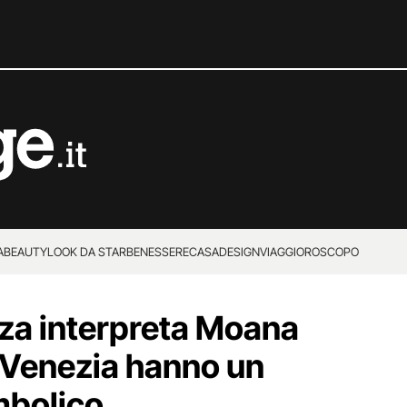
A
BEAUTY
LOOK DA STAR
BENESSERE
CASA
DESIGN
VIAGGI
OROSCOPO
za interpreta Moana
a Venezia hanno un
mbolico