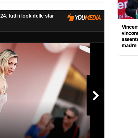
Vincen
vincono
assente
madre