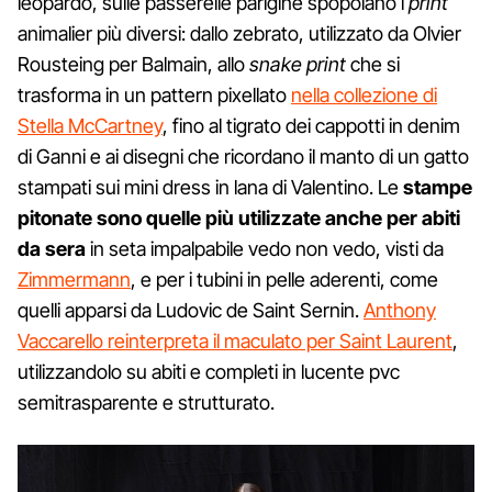
leopardo, sulle passerelle parigine spopolano i
print
animalier più diversi: dallo zebrato, utilizzato da Olvier
Rousteing per Balmain, allo
snake print
che si
trasforma in un pattern pixellato
nella collezione di
Stella McCartney
, fino al tigrato dei cappotti in denim
di Ganni e ai disegni che ricordano il manto di un gatto
stampati sui mini dress in lana di Valentino. Le
stampe
pitonate sono quelle più utilizzate anche per abiti
da sera
in seta impalpabile vedo non vedo, visti da
Zimmermann
, e per i tubini in pelle aderenti, come
quelli apparsi da Ludovic de Saint Sernin.
Anthony
Vaccarello reinterpreta il maculato per Saint Laurent
,
utilizzandolo su abiti e completi in lucente pvc
semitrasparente e strutturato.