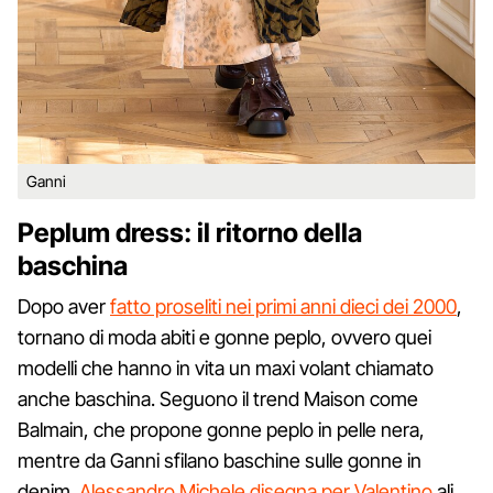
Ganni
Peplum dress: il ritorno della
baschina
Dopo aver
fatto proseliti nei primi anni dieci dei 2000
,
tornano di moda abiti e gonne peplo, ovvero quei
modelli che hanno in vita un maxi volant chiamato
anche baschina. Seguono il trend Maison come
Balmain, che propone gonne peplo in pelle nera,
mentre da Ganni sfilano baschine sulle gonne in
denim.
Alessandro Michele disegna per Valentino
ali