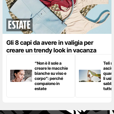
Estate
Gli 8 capi da avere in valigia per
creare un trendy look in vacanza
“Non è il sole a
Teli 
creare le macchie
asciu
bianche su viso e
quand
corpo”: perché
li usi
compaiono in
sabbi
estate
tutte 