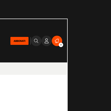
ABBONATI
2