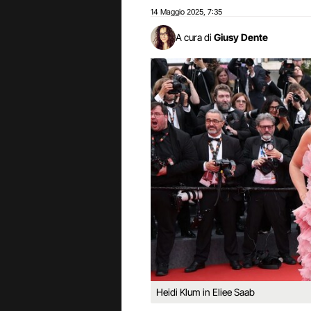
14 Maggio 2025
7:35
,
A cura di
Giusy Dente
Heidi Klum in Eliee Saab