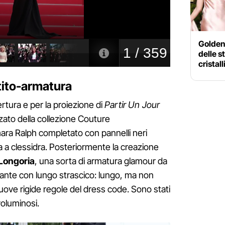
Golden 
delle s
cristall
tito-armatura
ertura e per la proiezione di
Partir Un Jour
zzato della collezione Couture
ra Ralph completato con pannelli neri
ma a clessidra. Posteriormente la creazione
Longoria
, una sorta di armatura glamour da
gante con lungo strascico: lungo, ma non
uove rigide regole del dress code. Sono stati
 voluminosi.