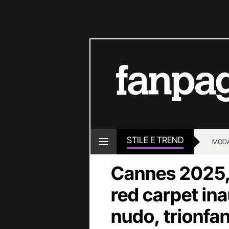
STILE E TREND
MOD
Cannes 2025, i
red carpet ina
nudo, trionfan