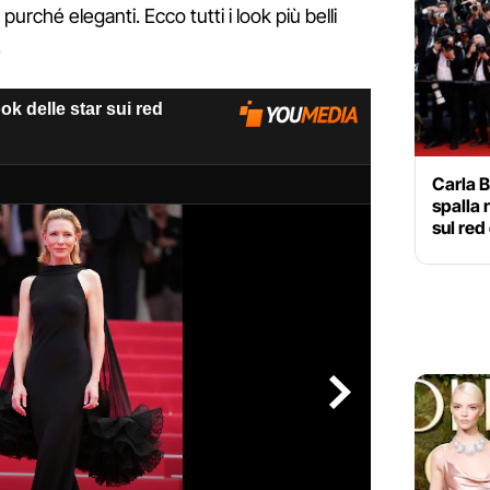
purché eleganti. Ecco tutti i look più belli
.
Carla B
spalla 
sul red