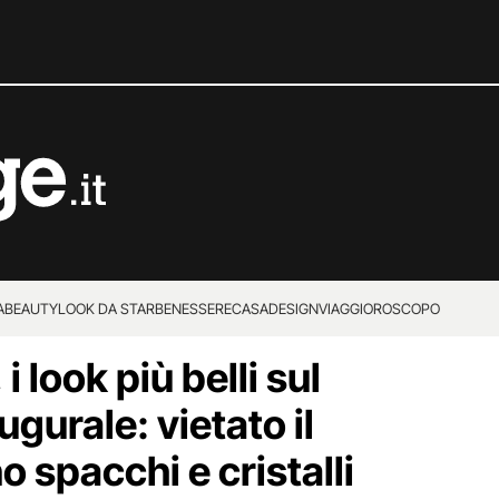
A
BEAUTY
LOOK DA STAR
BENESSERE
CASA
DESIGN
VIAGGI
OROSCOPO
 look più belli sul
ugurale: vietato il
o spacchi e cristalli