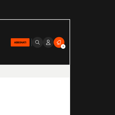
ABBONATI
2