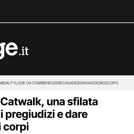
A
BEAUTY
LOOK DA STAR
BENESSERE
CASA
DESIGN
VIAGGI
OROSCOPO
Catwalk, una sfilata
i pregiudizi e dare
i corpi