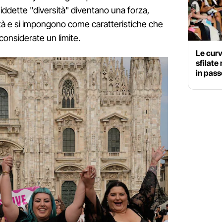
osiddette "diversità" diventano una forza,
ità e si impongono come caratteristiche che
onsiderate un limite.
Le curv
sfilate
in pass