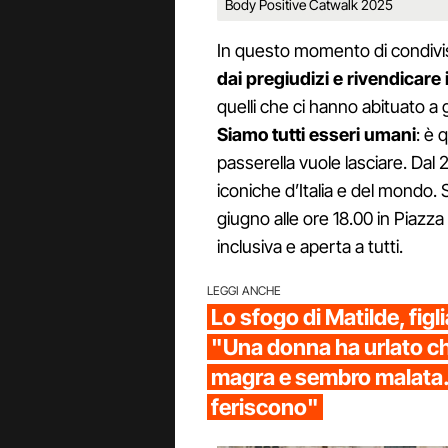
Body Positive Catwalk 2025
In questo momento di condivi
dai pregiudizi e rivendicare i
quelli che ci hanno abituato a g
Siamo tutti esseri umani
: è 
passerella vuole lasciare. Dal 
iconiche d’Italia e del mondo.
giugno alle ore 18.00 in Piazz
inclusiva e aperta a tutti.
LEGGI ANCHE
Lo sfogo di Matilde, figli
"Una donna ha urlato c
magra e sembro malata.
feriscono"