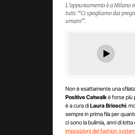
L’appuntamento è a Milano in
tutti: “Ci spogliamo dai pregi
umani”.
Non è esattamente una sfilata,
Positive Catwalk
è forse più 
è a cura di
Laura Brioschi
: mo
sempre in prima fila per quant
ci sono la bulimia, anni di lott
imposizioni del fashion syste