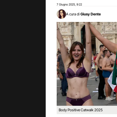
7 Giugno 2025
9:22
,
A cura di
Giusy Dente
Body Positive Catwalk 2025