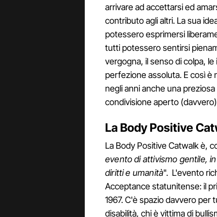
arrivare ad accettarsi ed amarsi
contributo agli altri. La sua id
potessero esprimersi liberamen
tutti potessero sentirsi pien
vergogna, il senso di colpa, le 
perfezione assoluta. E così è 
negli anni anche una preziosa
condivisione aperto (davvero) a
La Body Positive Cat
La Body Positive Catwalk è, co
evento di attivismo gentile, i
diritti e umanità
". L'evento ric
Acceptance statunitense: il pr
1967. C'è spazio davvero per 
disabilità, chi è vittima di bul