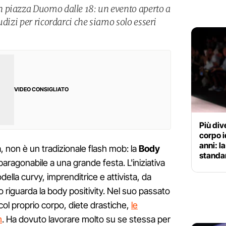
 piazza Duomo dalle 18: un evento aperto a
udizi per ricordarci che siamo solo esseri
VIDEO CONSIGLIATO
Più div
corpo i
anni: l
 non è un tradizionale flash mob: la
Body
standar
paragonabile a una grande festa. L'iniziativa
della curvy, imprenditrice e attivista, da
o riguarda la body positivity. Nel suo passato
a col proprio corpo, diete drastiche,
le
m
. Ha dovuto lavorare molto su se stessa per