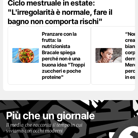
Ciclo mestruale in estate:
"L'irregolarità è normale, fare il
bagno non comporta rischi"
Pranzare con la
“Non è
frutta: la
crear
nutrizionista
bianc
Bracale spiega
corpo”
perché non è una
derm
buona idea "Troppi
Mercu
zuccheri e poche
perc
proteine"
in est
Più che un giornale
Il media che racconta il tempo in cui
viviamo con occhi moderni