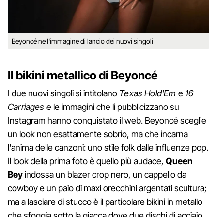
Beyoncé nell'immagine di lancio dei nuovi singoli
Il bikini metallico di Beyoncé
I due nuovi singoli si intitolano
Texas Hold'Em
e
16
Carriages
e le immagini che li pubblicizzano su
Instagram hanno conquistato il web. Beyoncé sceglie
un look non esattamente sobrio, ma che incarna
l'anima delle canzoni: uno stile folk dalle influenze pop.
Il look della prima foto è quello più audace,
Queen
Bey
indossa un blazer crop nero, un cappello da
cowboy e un paio di maxi orecchini argentati scultura;
ma a lasciare di stucco è il particolare bikini in metallo
che sfoggia sotto la giacca dove due dischi di acciaio