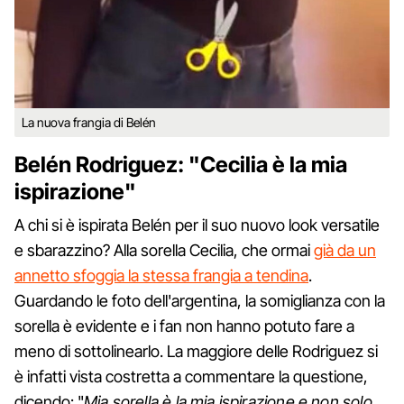
La nuova frangia di Belén
Belén Rodriguez: "Cecilia è la mia
ispirazione"
A chi si è ispirata Belén per il suo nuovo look versatile
e sbarazzino? Alla sorella Cecilia, che ormai
già da un
annetto sfoggia la stessa frangia a tendina
.
Guardando le foto dell'argentina, la somiglianza con la
sorella è evidente e i fan non hanno potuto fare a
meno di sottolinearlo. La maggiore delle Rodriguez si
è infatti vista costretta a commentare la questione,
dicendo: "
Mia sorella è la mia ispirazione e non solo