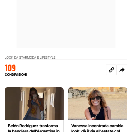
LOOK DA STAR
MODA E LIFESTYLE
109
CONDIVISIONI
Belén Rodriguez trasforma
Vanessa Incontrada cambia
la bandiera dell’Argentina in
look: dà il via all’estate col