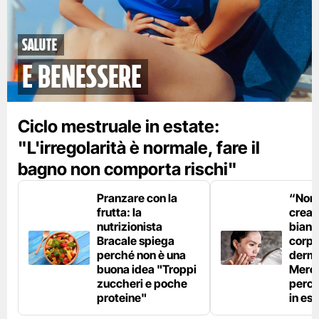
Salute
e benessere
Ciclo mestruale in estate:
"L'irregolarità è normale, fare il
bagno non comporta rischi"
Pranzare con la
“Non è
frutta: la
crear
nutrizionista
bianc
Bracale spiega
corpo”
perché non è una
derm
buona idea "Troppi
Mercu
zuccheri e poche
perc
proteine"
in est