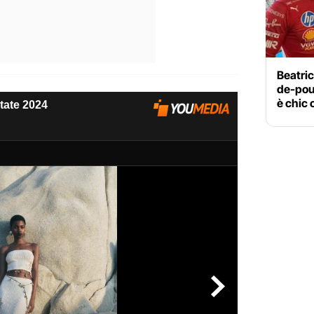
Beatric
de-pou
è chic 