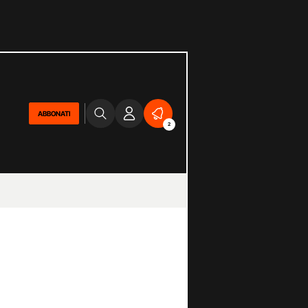
ABBONATI
2