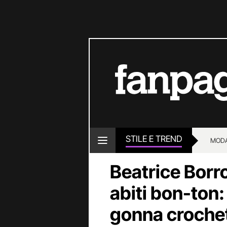
STILE E TREND
MOD
Beatrice Borr
abiti bon-ton:
gonna crochet