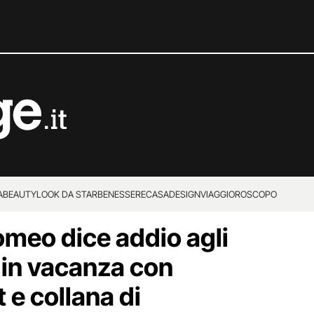
A
BEAUTY
LOOK DA STAR
BENESSERE
CASA
DESIGN
VIAGGI
OROSCOPO
omeo dice addio agli
 in vacanza con
 e collana di