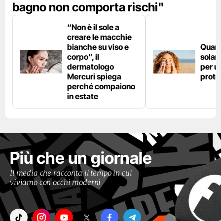
bagno non comporta rischi"
“Non è il sole a
creare le macchie
bianche su viso e
Quan
corpo”, il
solar
dermatologo
per u
Mercuri spiega
prote
perché compaiono
in estate
Più che un giornale
Il media che racconta il tempo in cui
viviamo con occhi moderni