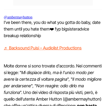
@ambermayhutton
I’ve been there, you do what you gotta do baby, date
them until you hate them❤️ fyp bigsisteradvice
breakup relationship
♬ Backsound Puisi – Audiolist Productions
Molte donne si sono trovate d'accordo. Nei commenti
si legge: "
Mi dispiace dirlo, ma è l'unico modo per
avere la certezza di voltare pagina
", "
Il modo migliore
per andarsene
", "
Non reagire: odio dirlo ma
funziona
". Uno dei video di risposta più visti, però, è
quello dell'utente Amber Hutton (@ambermayhutton)
che offre un'ottica diversa di riflessione:
non basta