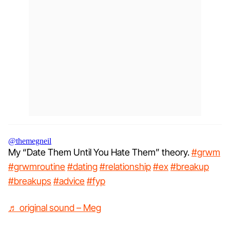
@themegneil
My “Date Them Until You Hate Them” theory.
#grwm
#grwmroutine
#dating
#relationship
#ex
#breakup
#breakups
#advice
#fyp
♬ original sound – Meg