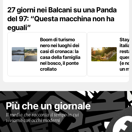
27 giorni nei Balcani su una Panda
del 97: “Questa macchina non ha
eguali”
Boom di turismo
Stayc
nero nei luoghi dei
italia
casi di cronaca: la
resta
casa della famiglia
quest
nel bosco, il ponte
(e no
crollato
un ma
Più che un giornale
Il media che racconta il tempo in cui
viviamo con occhi moderni