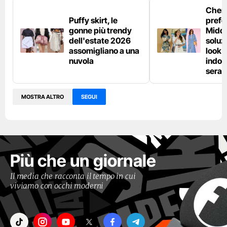
Chemi
Puffy skirt, le
prefe
gonne più trendy
Middl
dell'estate 2026
soluzi
assomigliano a una
look e
nuvola
indos
sera
MOSTRA ALTRO
SEGUI
Più che un giornale
Il media che racconta il tempo in cui
viviamo con occhi moderni