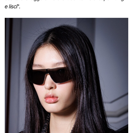
e lisci
".