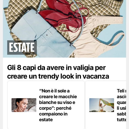
Estate
Gli 8 capi da avere in valigia per
creare un trendy look in vacanza
“Non è il sole a
Teli 
creare le macchie
asciu
bianche su viso e
quand
corpo”: perché
li usi
compaiono in
sabbi
estate
tutte 