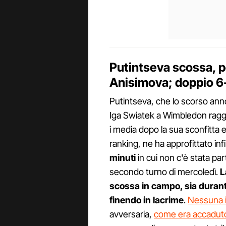
Putintseva scossa, pe
Anisimova; doppio 6-
Putintseva, che lo scorso an
Iga Swiatek a Wimbledon raggi
i media dopo la sua sconfitta 
ranking, ne ha approfittato in
minuti
in cui non c'è stata pa
secondo turno di mercoledì.
L
scossa in campo, sia duran
finendo in lacrime
.
Nessuna 
avversaria,
come era accaduto