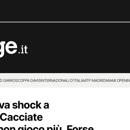
D GARROS
COPPA DAVIS
INTERNAZIONALI D’ITALIA
ATP MADRID
MIAMI OPEN
I
eva shock a
Cacciate
non gioco più. Forse