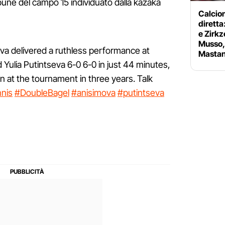
bune del campo 15 individuato dalla kazaka
Calciom
diretta
e Zirkz
Musso, 
a delivered a ruthless performance at
Mastan
ulia Putintseva 6-0 6-0 in just 44 minutes,
n at the tournament in three years. Talk
nis
#DoubleBagel
#anisimova
#putintseva