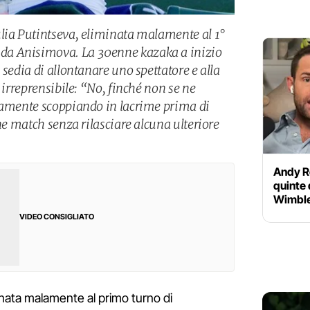
lia Putintseva, eliminata malamente al 1°
a Anisimova. La 30enne kazaka a inizio
 sedia di allontanare uno spettatore e alla
 irreprensibile: “No, finché non se ne
ivamente scoppiando in lacrime prima di
ine match senza rilasciare alcuna ulteriore
Andy Ro
quinte 
Wimble
VIDEO CONSIGLIATO
inata malamente al primo turno di