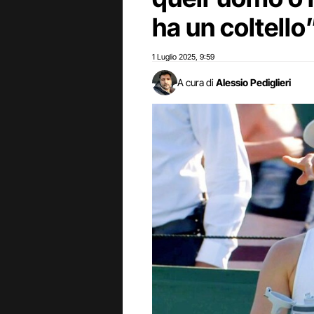
ha un coltello
1 Luglio 2025
9:59
,
A cura di
Alessio Pediglieri