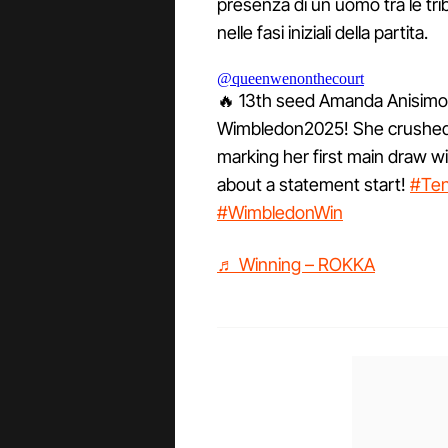
presenza di un uomo tra le tri
nelle fasi iniziali della partita.
@queenwenonthecourt
🔥 13th seed Amanda Anisimov
Wimbledon2025! She crushed Y
marking her first main draw wi
about a statement start!
#Ten
#WimbledonWin
♬ Winning – ROKKA