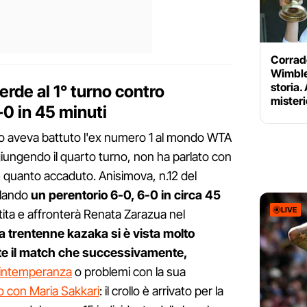
Corrado
Wimble
storia.
rde al 1° turno contro
mister
0 in 45 minuti
no aveva battuto l'ex numero 1 al mondo WTA
ungendo il quarto turno, non ha parlato con
e quanto accaduto. Anisimova, n.12 del
filando
un perentorio 6-0, 6-0 in circa 45
LIVE
rtita e affronterà Renata Zarazua nel
a trentenne kazaka si è vista molto
te il match che successivamente,
intemperanza
o problemi con la sua
 con Maria Sakkari
: il crollo è arrivato per la