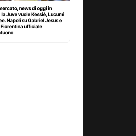
ercato, news di oggi in
: la Juve vuole Kessié, Lucumì
ee. Napoli su Gabriel Jesus e
Fiorentina ufficiale
tuono