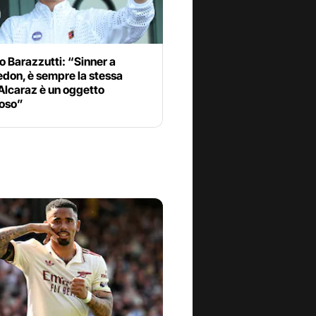
 Barazzutti: “Sinner a
don, è sempre la stessa
 Alcaraz è un oggetto
ioso”