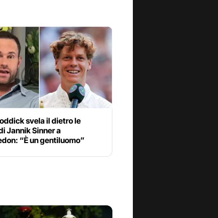
ddick svela il dietro le
di Jannik Sinner a
don: “È un gentiluomo”