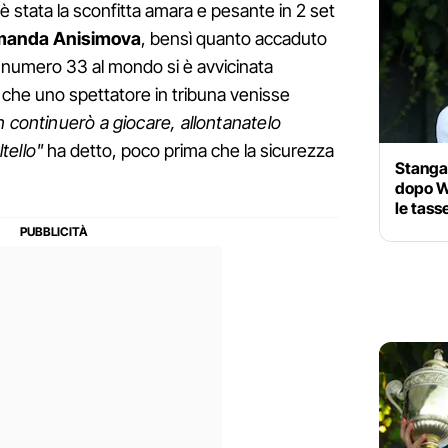
è stata la sconfitta amara e pesante in 2 set
anda Anisimova
, bensì quanto accaduto
a numero 33 al mondo si è avvicinata
to che uno spettatore in tribuna venisse
n continuerò a giocare, allontanatelo
tello"
ha detto, poco prima che la sicurezza
Stangat
dopo W
le tasse