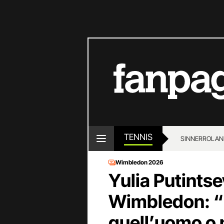
TENNIS
SINNER
ROLAN
Wimbledon 2026
Yulia Putints
Wimbledon: “
quell’uomo o 