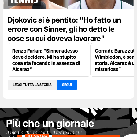
Djokovic si è pentito: "Ho fatto un
errore con Sinner, gli ho detto le
cose su cui doveva lavorare"
Renzo Furlan: “Sinner adesso
Corrado Barazzutti
deve decidere. Mi ha stupito
Wimbledon, è semp
cosa sta facendo in assenza di
storia. Alcaraz è u
Alcaraz”
misterioso”
LEGGI TUTTA LA STORIA
SEGUI
Più che un giornale
Il media che racconta il tempo in cui