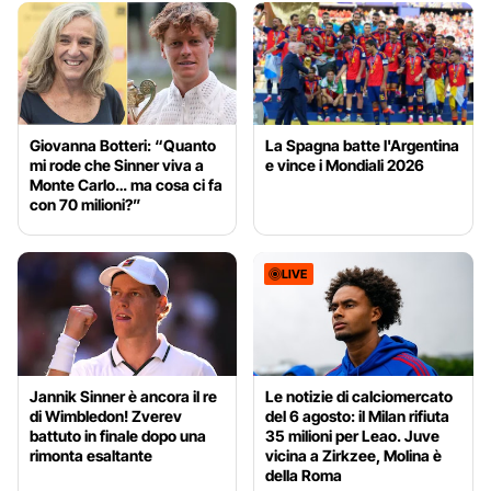
Giovanna Botteri: “Quanto
La Spagna batte l'Argentina
mi rode che Sinner viva a
e vince i Mondiali 2026
Monte Carlo… ma cosa ci fa
con 70 milioni?”
LIVE
Jannik Sinner è ancora il re
Le notizie di calciomercato
di Wimbledon! Zverev
del 6 agosto: il Milan rifiuta
battuto in finale dopo una
35 milioni per Leao. Juve
rimonta esaltante
vicina a Zirkzee, Molina è
della Roma