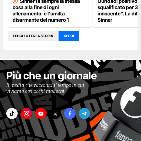
Sinner fa sempre la stessa
Ouhdadi positivo al
cosa alla fine di ogni
squalificato per 3 
allenamento: è l'umiltà
innocente". La dif
disarmante del numero 1
Sinner
LEGGI TUTTA LA STORIA
SEGUI
Più che un giornale
Il media che racconta il tempo in cui
viviamo con occhi moderni