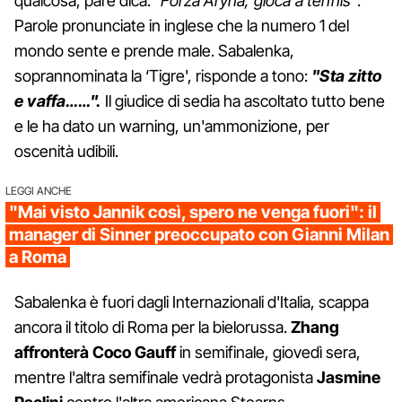
qualcosa, pare dica:
"Forza Aryna, gioca a tennis"
.
Parole pronunciate in inglese che la numero 1 del
mondo sente e prende male. Sabalenka,
soprannominata la ‘Tigre', risponde a tono:
"Sta zitto
e vaffa……".
Il giudice di sedia ha ascoltato tutto bene
e le ha dato un warning, un'ammonizione, per
oscenità udibili.
LEGGI ANCHE
"Mai visto Jannik così, spero ne venga fuori": il
manager di Sinner preoccupato con Gianni Milan
a Roma
Sabalenka è fuori dagli Internazionali d'Italia, scappa
ancora il titolo di Roma per la bielorussa.
Zhang
affronterà Coco Gauff
in semifinale, giovedì sera,
mentre l'altra semifinale vedrà protagonista
Jasmine