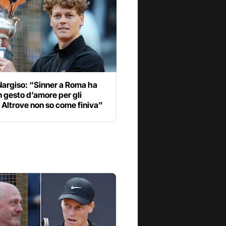
Nargiso: “Sinner a Roma ha
n gesto d’amore per gli
i. Altrove non so come finiva”