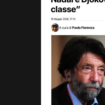
classe”
19 Maggio 2026
17:13
,
A cura di
Paolo Fiorenza