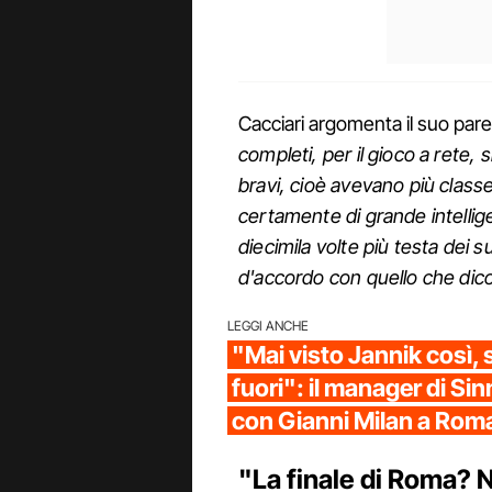
Cacciari argomenta il suo pare
completi, per il gioco a rete
bravi, cioè avevano più class
certamente di grande intelli
diecimila volte più testa dei 
d'accordo con quello che dic
LEGGI ANCHE
"Mai visto Jannik così,
fuori": il manager di S
con Gianni Milan a Rom
"La finale di Roma? 