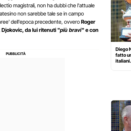
 lectio magistrali, non ha dubbi che l'attuale
toatesino non sarebbe tale se in campo
Three' dell'epoca precedente, ovvero
Roger
jokovic, da lui ritenuti "
più bravi
" e con
Diego 
fatto u
italian