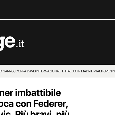
D GARROS
COPPA DAVIS
INTERNAZIONALI D’ITALIA
ATP MADRID
MIAMI OPEN
I
ner imbattibile
oca con Federer,
ic. Più bravi, più