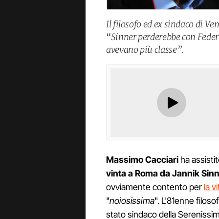
Il filosofo ed ex sindaco di 
“Sinner perderebbe con Federe
avevano più classe”.
Massimo Cacciari
ha assistit
vinta a Roma da Jannik Sin
ovviamente contento per
la v
"
noiosissima
". L'81enne filos
stato sindaco della Serenissim