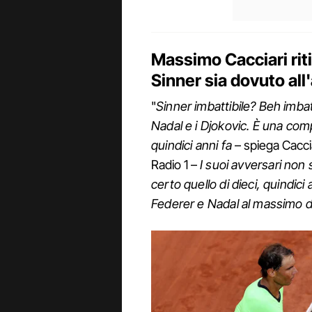
Massimo Cacciari riti
Sinner sia dovuto all'
"
Sinner imbattibile? Beh imbat
Nadal e i Djokovic. È una comp
quindici anni fa
– spiega Caccia
Radio 1 –
I suoi avversari non 
certo quello di dieci, quindic
Federer e Nadal al massimo d