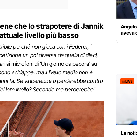
ene che lo strapotere di Jannik
Angelo 
aveva d
attuale livello più basso
tibile perché non gioca con i Federer, i
etizione un po' diversa da quella di dieci,
ri ai microfoni di ‘Un giorno da pecora' su
sono schiappe, ma il livello medio non è
i anni fa. Se vincerebbe o perderebbe contro
LIVE
el loro livello? Secondo me perderebbe
".
Le noti