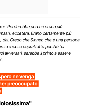
re: "
Perderebbe perché erano più
, smash, eccetera. Erano certamente più
e, dai. Credo che Sinner, che è una persona
genza e vince soprattutto perché ha
suoi avversari, sarebbe il primo a essere
o
".
 spero ne venga
inner preoccupato
a
Noiosissima"