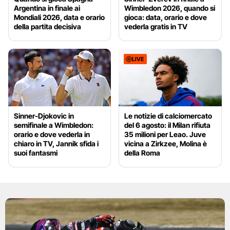
Argentina in finale ai
Wimbledon 2026, quando si
Mondiali 2026, data e orario
gioca: data, orario e dove
della partita decisiva
vederla gratis in TV
LIVE
Sinner-Djokovic in
Le notizie di calciomercato
semifinale a Wimbledon:
del 6 agosto: il Milan rifiuta
orario e dove vederla in
35 milioni per Leao. Juve
chiaro in TV, Jannik sfida i
vicina a Zirkzee, Molina è
suoi fantasmi
della Roma