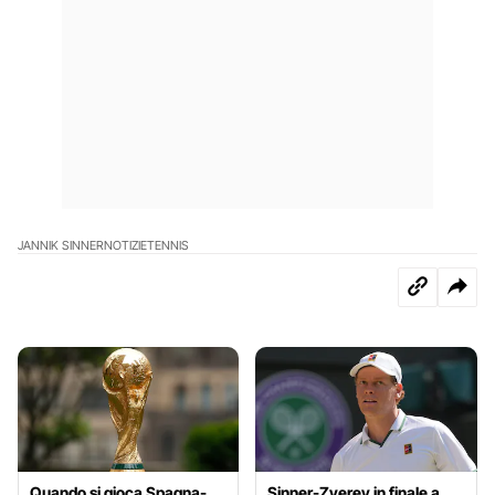
JANNIK SINNER
NOTIZIE
TENNIS
Quando si gioca Spagna-
Sinner-Zverev in finale a