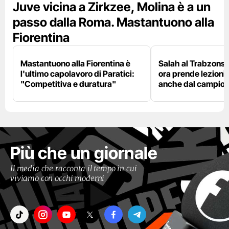
Juve vicina a Zirkzee, Molina è a un
passo dalla Roma. Mastantuono alla
Fiorentina
Mastantuono alla Fiorentina è
Salah al Trabzonspo
l'ultimo capolavoro di Paratici:
ora prende lezioni
"Competitiva e duratura"
anche dal campion
Più che un giornale
Il media che racconta il tempo in cui
viviamo con occhi moderni