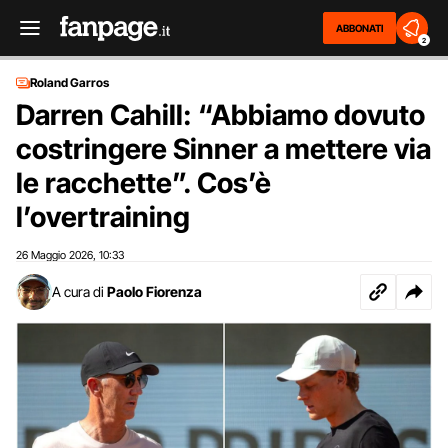
ABBONATI
2
Roland Garros
Darren Cahill: “Abbiamo dovuto
costringere Sinner a mettere via
le racchette”. Cos’è
l’overtraining
26 Maggio 2026
10:33
,
A cura di
Paolo Fiorenza