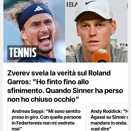
tennis
Zverev svela la verità sul Roland
Garros: "Ho finto fino allo
sfinimento. Quando Sinner ha perso
non ho chiuso occhio"
Andreas Seppi: “Mi sono sentito
Andy Roddick: "Ho 
preso in giro. Con quelle persone
Agassi su Sinner c
in Federtennis non mi vedrete
mandare in onda. L
mai”
vuol dire"