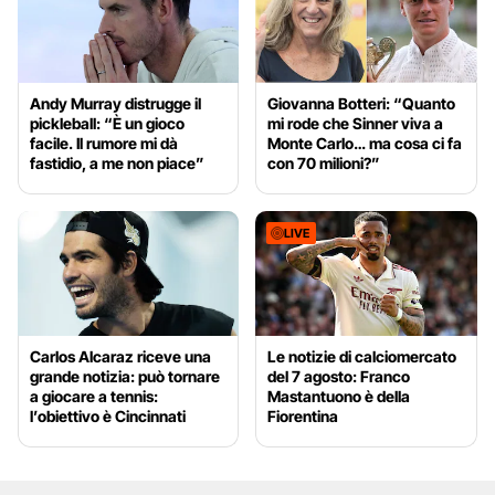
Andy Murray distrugge il
Giovanna Botteri: “Quanto
pickleball: “È un gioco
mi rode che Sinner viva a
facile. Il rumore mi dà
Monte Carlo… ma cosa ci fa
fastidio, a me non piace”
con 70 milioni?”
LIVE
Carlos Alcaraz riceve una
Le notizie di calciomercato
grande notizia: può tornare
del 7 agosto: Franco
a giocare a tennis:
Mastantuono è della
l’obiettivo è Cincinnati
Fiorentina