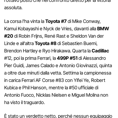
l'ottavo posto che nel confronto diretto per la vittoria
assoluta.
La corsa l'ha vinta la
Toyota #7
di Mike Conway,
Kamui Kobayashi e Nyck de Vries, davanti alla
BMW
#20
di Robin Frijns, René Rast e Sheldon Van der
Linde e all'altra
Toyota #8
di Sebastien Buemi,
Brendon Hartley e Ryo Hirakawa. Quarta la
Cadillac
#12, poi la prima Ferrari, la
499P #51
di Alessandro
Pier Guidi, James Calado e Antonio Giovinazzi, quinta
a oltre due minuti dalla vetta. Settima la campionessa
in carica Ferrari AF Corse #83 con Yifei Ye, Robert
Kubica e Phil Hanson, mentre la #50 ufficiale di
Antonio Fuoco, Nicklas Nielsen e Miguel Molina non
ha visto il traguardo.
È stato un verdetto netto, perché nessun equipaggio