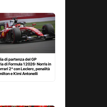
lia di partenza del GP
a di Formula 1 2026: Norris in
errari 2ª con Leclerc, penalità
ilton e Kimi Antonelli