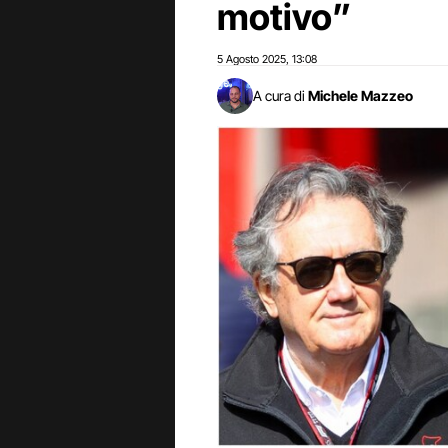
motivo”
5 Agosto 2025
13:08
,
A cura di
Michele Mazzeo