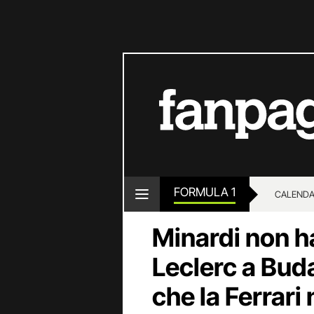
FORMULA 1
CALENDA
Minardi non ha
Leclerc a Bud
che la Ferrari