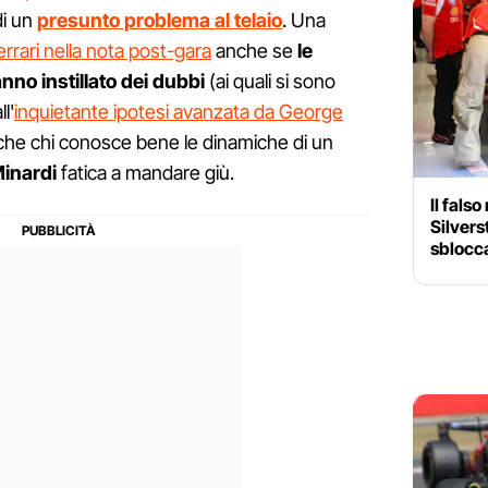
di un
presunto problema al telaio
. Una
errari nella nota post-gara
anche se
le
nno instillato dei dubbi
(ai quali si sono
l'
inquietante ipotesi avanzata da George
che chi conosce bene le dinamiche di un
Minardi
fatica a mandare giù.
Il falso
Silvers
sblocca