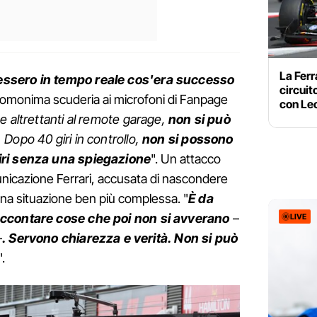
La Ferr
essero in tempo reale cos'era successo
circuit
ell'omonima scuderia ai microfoni di Fanpage
con Lec
 e altrettanti al remote garage,
non si può
.
Dopo 40 giri in controllo,
non si possono
iri senza una spiegazione
". Un attacco
unicazione Ferrari, accusata di nascondere
 una situazione ben più complessa. "
È da
accontare cose che poi non si avverano
–
LIVE
–
. Servono chiarezza e verità. Non si può
".