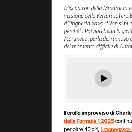
L’ex patron della Minardi in e
versione della Ferrari sul cro
d’Ungheria 2025: “Non si può 
perché”. Poi bacchetta la ges
Maranello, parla del rinnovo d
del momento difficile di Anton
Il
crollo improvviso di Charl
della Formula 1 2025
continu
per oltre 40 giri,
il monegasco 