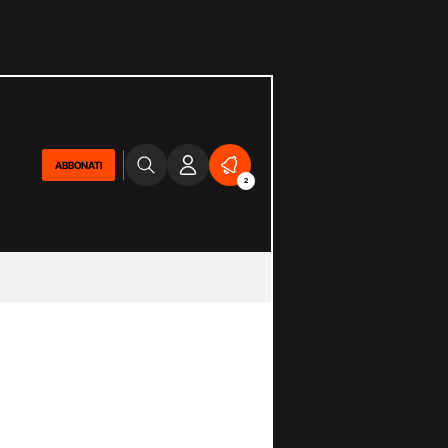
ABBONATI
2