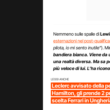
Nemmeno sulle spalle di
Lewi
esternazioni nel post-qualific
pilota, io mi sento inutile
"). Mi
bandiera bianca. Viene da u
una realtà diversa. Ma sa p
più veloce di lui. L'ha rico
LEGGI ANCHE
Leclerc avvisato della pe
Hamilton, gli prende 2 pu
scelta Ferrari in Ungheri