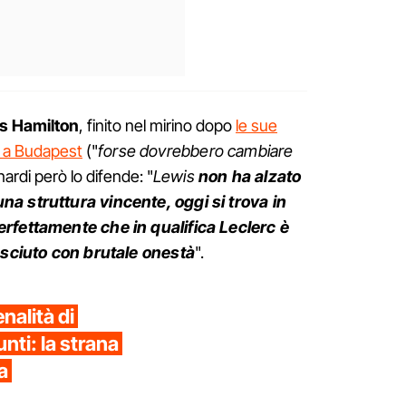
s Hamilton
, finito nel mirino dopo
le sue
a a Budapest
("
forse dovrebbero cambiare
nardi però lo difende: "
Lewis
non ha alzato
na struttura vincente, oggi si trova in
erfettamente che in qualifica Leclerc è
nosciuto con brutale onestà
".
nalità di
nti: la strana
a