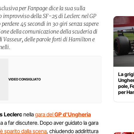
sclusiva per Fanpage dice la sua sulla
llo improvviso della SF-25 di Leclerc nel GP
perdere 45 secondi in 30 giri senza sapere
tione della comunicazione della scuderia di
i Vasseur, delle parole forti di Hamilton e
elli.
La grig
Ungheri
VIDEO CONSIGLIATO
pole, F
per Ham
es Leclerc
nella
gara del
GP d'Ungheria
a a far discutere. Dopo aver guidato la gara
è sparito dalla scena
, chiudendo addirittura