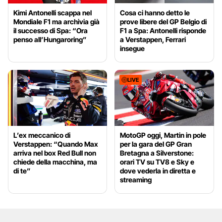
Kimi Antonelli scappa nel
Cosa ci hanno detto le
Mondiale F1 ma archivia già
prove libere del GP Belgio di
il successo di Spa: “Ora
F1 a Spa: Antonelli risponde
penso all’Hungaroring”
a Verstappen, Ferrari
insegue
LIVE
L’ex meccanico di
MotoGP oggi, Martin in pole
Verstappen: “Quando Max
per la gara del GP Gran
arriva nel box Red Bull non
Bretagna a Silverstone:
chiede della macchina, ma
orari TV su TV8 e Sky e
di te”
dove vederla in diretta e
streaming