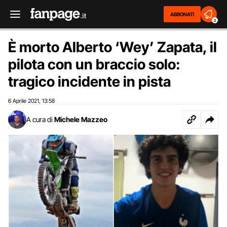
ABBONATI
2
È morto Alberto ‘Wey’ Zapata, il
pilota con un braccio solo:
tragico incidente in pista
6 Aprile 2021
13:58
,
A cura di
Michele Mazzeo