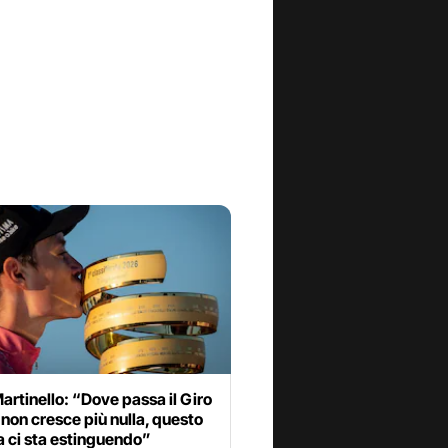
Martinello: “Dove passa il Giro
a non cresce più nulla, questo
 ci sta estinguendo”