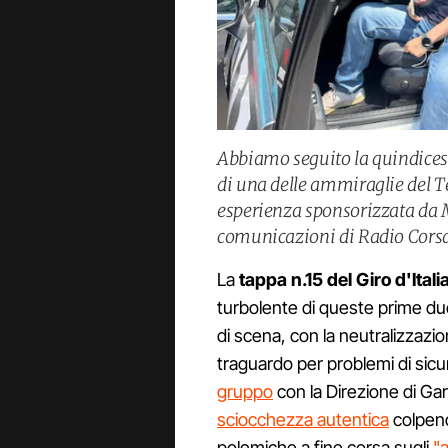
Abbiamo seguito la quindicesi
di una delle ammiraglie del 
esperienza sponsorizzata da M
comunicazioni di Radio Corsa e
La
tappa n.15 del Giro d'Ital
turbolente di queste prime due 
di scena, con la neutralizzazion
traguardo per problemi di sic
gruppo
con la Direzione di Ga
sciocchezza autentica
colpend
polemiche a fine corsa sugli
"a