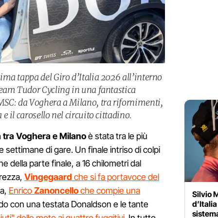
ma tappa del Giro d’Italia 2026 all’interno
Team Tudor Cycling in una fantastica
SC: da Voghera a Milano, tra rifornimenti,
 il carosello nel circuito cittadino.
ia tra Voghera e Milano
è stata tra le più
settimane di gare. Un finale intriso di colpi
e della parte finale, a 16 chilometri dal
urezza,
Vingegaard
che si fa portavoce del
ra,
Enrico
Zanoncello
che compie una
Silvio 
o con una testata Donaldson e le tante
d’Itali
sistema
iuti" delle moto ai quattro fuggitivi
. In tutto