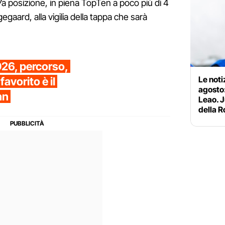
 7a posizione, in piena TopTen a poco più di 4
egaard, alla vigilia della tappa che sarà
026, percorso,
Le noti
favorito è il
agosto:
nn
Leao. J
della 