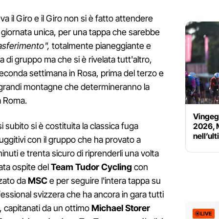
 il Giro e il Giro non si è fatto attendere
 giornata unica, per una tappa che sarebbe
asferimento",
totalmente pianeggiante e
a di gruppo ma che si è rivelata tutt'altro,
seconda settimana in Rosa, prima del terzo e
le grandi montagne che determineranno la
 a Roma.
Vingega
subito si è costituita la classica fuga
2026, M
nell’ul
ggitivi con il gruppo che ha provato a
minuti e trenta sicuro di riprenderli una volta
ata ospite del
Team Tudor Cycling
con
zzato da
MSC
e per seguire l'intera tappa su
essional svizzera che ha ancora in gara tutti
ia, capitanati da un ottimo
Michael Storer
LIVE