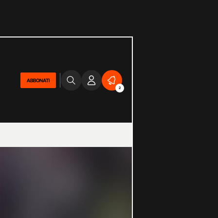
ABBONATI
2