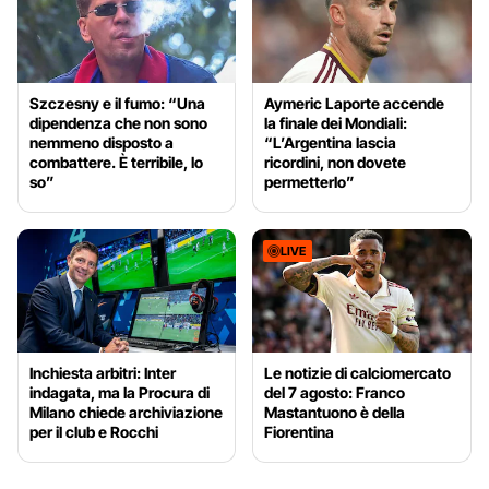
Szczesny e il fumo: “Una
Aymeric Laporte accende
dipendenza che non sono
la finale dei Mondiali:
nemmeno disposto a
“L’Argentina lascia
combattere. È terribile, lo
ricordini, non dovete
so”
permetterlo”
LIVE
Inchiesta arbitri: Inter
Le notizie di calciomercato
indagata, ma la Procura di
del 7 agosto: Franco
Milano chiede archiviazione
Mastantuono è della
per il club e Rocchi
Fiorentina