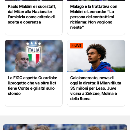
Paolo Maldini e i suoi staff,
Malagò e la trattativa con
dal Milan alla Nazionale:
Maldini e Leonardo: “La
l’amicizia come criterio di
persona dei contratti mi
scelta e coerenza
richiama: Non vogliono
niente”
LIVE
La FIGC aspetta Guardiola:
Calciomercato, news di
il progetto che va oltre il ct
oggi in diretta: il Milan rifiuta
tiene Conte e gli altri sullo
35 milioni per Leao. Juve
sfondo
vicina a Zirkzee, Molina è
della Roma